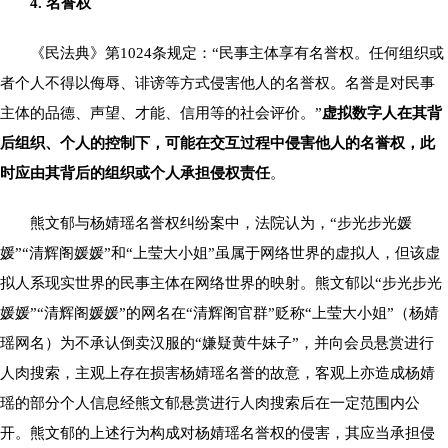
4. 名誉权
《民法典》第1024条规定：“民事主体享有名誉权。任何组织或
者个人不得以侮辱、诽谤等方式侵害他人的名誉权。名誉是对民事
主体的品德、声望、才能、信用等的社会评价。”
虚拟数字人在其背
后组织、个人的控制下，可能在交互过程中侵害他人的名誉权，此
时应由其背后的组织或个人承担侵权责任
。
熊文郁与杨婧瑶名誉权纠纷案中，法院认为，“步光步光媛
媛”“清辉阁媛媛”和“上莹大小姐”虽属于网络世界的虚拟人，但该虚
拟人系现实世界的民事主体在网络世界的映射。熊文郁以“步光步光
媛媛”“清辉阁媛媛”的网名在“清辉阁官群”贬称“上莹大小姐”（杨婧
瑶网名）为不承认倒卖汉服的“嫌疑黄牛妹子”，并向会员悬赏进行
人肉搜索，主观上存在损害杨婧瑶名誉的故意，客观上亦造成杨婧
瑶的部分个人信息经熊文郁悬赏进行人肉搜索后在一定范围内公
开。熊文郁的上述行为构成对杨婧瑶名誉权的侵害，其应当承担侵