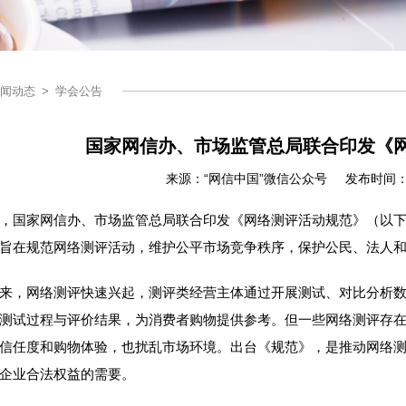
闻动态
>
学会公告