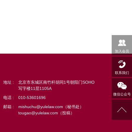
加入会员
联系我们
地址 :
北京市东城区南竹杆胡同1号朝阳门SOHO
写字楼11层1105A
微信公众号
电话 :
010-53601696
邮箱 :
mishuchu@yulelaw.com（秘书处）
tougao@yulelaw.com（投稿）